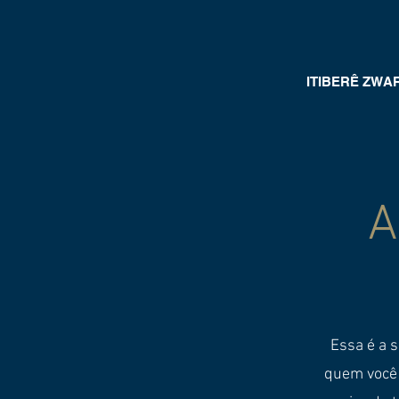
ITIBERÊ ZWA
A
Essa é a 
quem você é