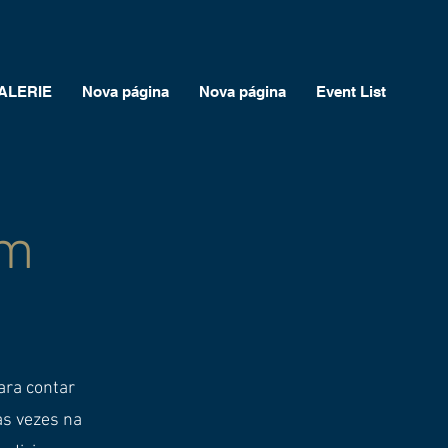
ALERIE
Nova página
Nova página
Event List
om
ara contar
as vezes na