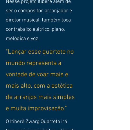
Nesse projeto Itiberê além de
ser o compositor, arranjador e
diretor musical, também toca
contrabaixo elétrico, piano,
melódica e voz
"Lançar esse quarteto no
mundo representa a
vontade de voar mais e
mais alto, com a estética
de arranjos mais simples
e muita improvisação.”
O Itiberê Zwarg Quarteto irá