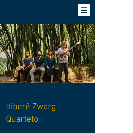
Itiberê Zwarg
Quarteto